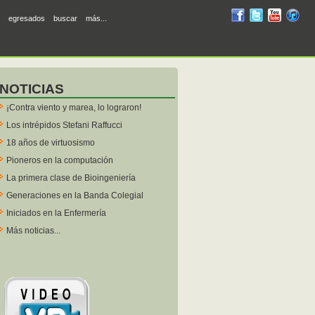
RUM
RUM
RUM
R
egresados
buscar
más...
en
en
en
en
facebook
twitter
YouTube
iTunes
NOTICIAS
¡Contra viento y marea, lo lograron!
Los intrépidos Stefani Raffucci
18 años de virtuosismo
Pioneros en la computación
La primera clase de Bioingeniería
Generaciones en la Banda Colegial
Iniciados en la Enfermería
Más noticias...