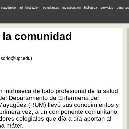
académico
administración
estudiantes
investigación
biblioteca
servicios
deportes
e la comunidad
osorio@upr.edu)
intrínseca de todo profesional de la salud,
del Departamento de Enfermería del
 Mayagüez (RUM) llevó sus conocimientos y
r primera vez, a un componente comunitario
dores colegiales que día a día aportan al
ma máter.