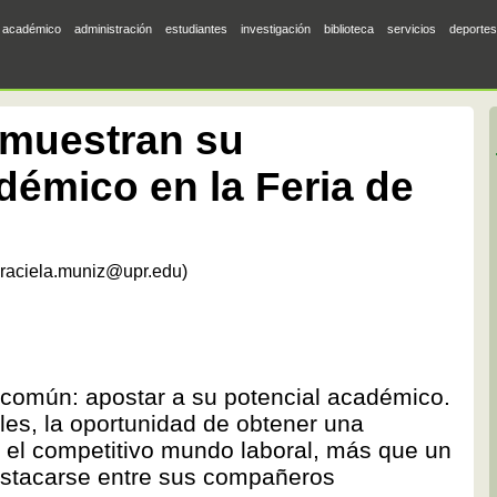
académico
administración
estudiantes
investigación
biblioteca
servicios
deportes
emuestran su
démico en la Feria de
raciela.muniz@upr.edu)
 común: apostar a su potencial académico.
les, la oportunidad de obtener una
n el competitivo mundo laboral, más que un
destacarse entre sus compañeros