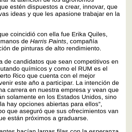
que estén dispuestos a crear, innovar, que
as ideas y que les apasione trabajar en la
que coincidió con ella fue Erika Quiles,
Humanos de
Harris Paints
, compañía
ción de pinturas de alto rendimiento.
 de candidatos que sean competitivos en
lutando químicos y como el RUM es el
rto Rico que cuenta con el mejor
enir este año a participar. La intención de
na carrera en nuestra empresa y vean que
án solamente en los Estados Unidos, sino
la hay opciones abiertas para ellos”,
mpo que aseguró que sus ofrecimientos van
que están próximos a graduarse.
iantes hacían largas filas con la esperanza