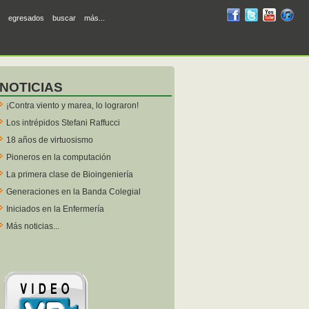
RUM
RUM
RUM
R
egresados
buscar
más...
en
en
en
en
facebook
twitter
YouTube
iTunes
NOTICIAS
¡Contra viento y marea, lo lograron!
Los intrépidos Stefani Raffucci
18 años de virtuosismo
Pioneros en la computación
La primera clase de Bioingeniería
Generaciones en la Banda Colegial
Iniciados en la Enfermería
Más noticias...