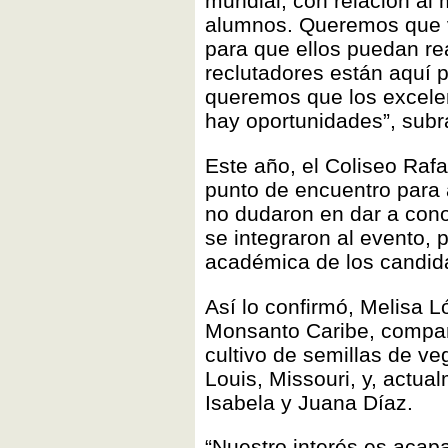
mundial, con relación al
alumnos. Queremos que 
para que ellos puedan r
reclutadores están aquí 
queremos que los excele
hay oportunidades”, subr
Este año, el Coliseo Raf
punto de encuentro para
no dudaron en dar a cono
se integraron al evento,
académica de los candida
Así lo confirmó, Melisa 
Monsanto Caribe, compañí
cultivo de semillas de ve
Louis, Missouri, y, actua
Isabela y Juana Díaz.
“Nuestro interés es acap