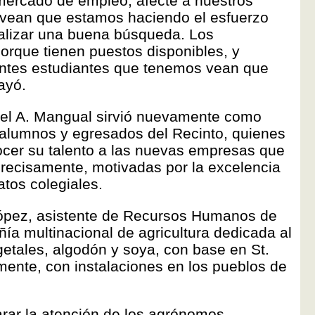
 mercado de empleo, afecte a nuestros
vean que estamos haciendo el esfuerzo
ealizar una buena búsqueda. Los
porque tienen puestos disponibles, y
ntes estudiantes que tenemos vean que
ayó.
ael A. Mangual sirvió nuevamente como
 alumnos y egresados del Recinto, quienes
cer su talento a las nuevas empresas que
 precisamente, motivadas por la excelencia
tos colegiales.
López, asistente de Recursos Humanos de
a multinacional de agricultura dedicada al
getales, algodón y soya, con base en St.
lmente, con instalaciones en los pueblos de
arar la atención de los agrónomos