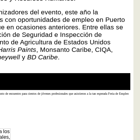
nizadores del evento, este año la
as con oportunidades de empleo en Puerto
 en ocasiones anteriores. Entre ellas se
ción de Seguridad e Inspección de
to de Agricultura de Estados Unidos
Harris Paints
, Monsanto Caribe, CIQA,
eywell
y
BD Caribe
.
o de encuentro para cientos de jóvenes profesionales que asistieron a la tan esperada Feria de Empleo
Para l
compañ
Carlo