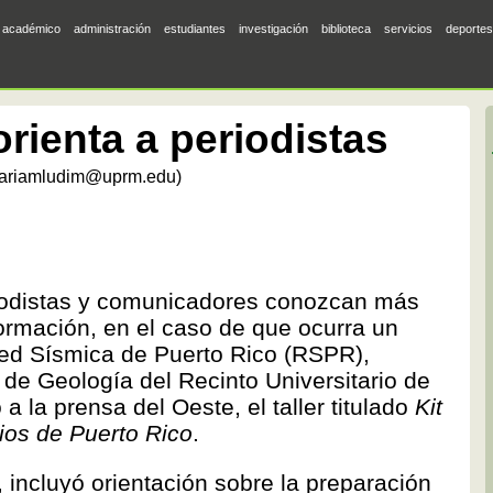
académico
administración
estudiantes
investigación
biblioteca
servicios
deportes
rienta a periodistas
ariamludim@uprm.edu)
riodistas y comunicadores conozcan más
formación, en el caso de que ocurra un
Red Sísmica de Puerto Rico (RSPR),
 de Geología del Recinto Universitario de
 la prensa del Oeste, el taller titulado
Kit
ios de Puerto Rico
.
 incluyó orientación sobre la preparación