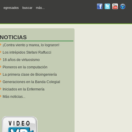
RUM
RUM
RUM
R
egresados
buscar
más...
en
en
en
en
facebook
twitter
YouTube
iTunes
NOTICIAS
¡Contra viento y marea, lo lograron!
Los intrépidos Stefani Raffucci
18 años de virtuosismo
Pioneros en la computación
La primera clase de Bioingeniería
Generaciones en la Banda Colegial
Iniciados en la Enfermería
Más noticias...