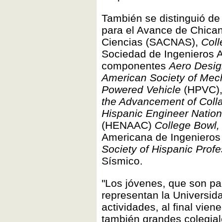
También se distinguió de 
para el Avance de Chican
Ciencias (SACNAS),
Coll
Sociedad de Ingenieros A
componentes
Aero Desi
American Society of Mec
Powered Vehicle
(HPVC)
the Advancement of Coll
Hispanic Engineer Natio
(HENAAC)
College Bowl,
Americana de Ingenieros
Society of Hispanic Prof
Sísmico.
"Los jóvenes, que son par
representan la Universid
actividades, al final vie
también grandes colegial