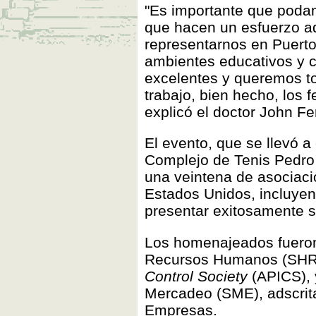
"Es importante que poda
que hacen un esfuerzo adi
representarnos en Puerto 
ambientes educativos y 
excelentes y queremos to
trabajo, bien hecho, los f
explicó el doctor John F
El evento, que se llevó a
Complejo de Tenis Pedro 
una veintena de asociaci
Estados Unidos, incluyend
presentar exitosamente s
Los homenajeados fueron
Recursos Humanos (SH
Control Society
(APICS), 
Mercadeo (SME), adscrita
Empresas.