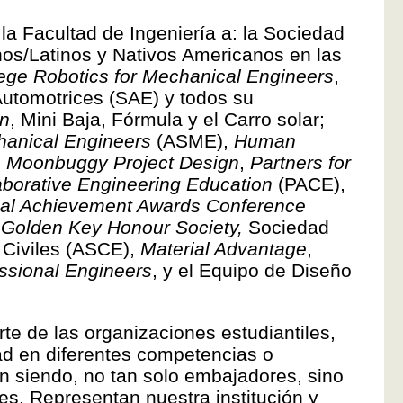
la Facultad de Ingeniería a: la Sociedad
os/Latinos y Nativos Americanos en las
ege Robotics for Mechanical Engineers
,
utomotrices (SAE) y todos su
gn
, Mini Baja, Fórmula y el Carro solar;
hanical Engineers
(ASME),
Human
,
Moonbuggy Project Design
,
Partners for
aborative Engineering Education
(PACE),
nal Achievement Awards Conference
Golden Key Honour Society,
Sociedad
 Civiles (ASCE),
Material Advantage
,
essional Engineers
, y el Equipo de Diseño
te de las organizaciones estudiantiles,
ad en diferentes competencias o
nen siendo, no tan solo embajadores, sino
es. Representan nuestra institución y