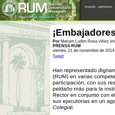
mi portal
admisiones
¡Embajadores 
Por
Mariam Ludim Rosa Vélez (m
PRENSA RUM
viernes, 21 de noviembre de 2014
Tweet
Han representado dignam
(RUM) en varias competen
participación, con sus re
peldaño más para la insti
Rector en conjunto con e
sus ejecutorias en un a
Colegia
l.