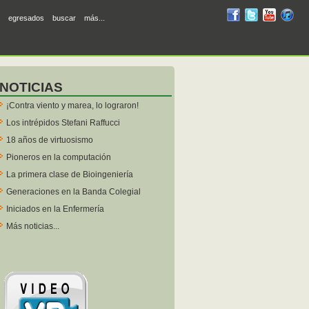
RUM
RUM
RUM
R
egresados
buscar
más...
en
en
en
en
facebook
twitter
YouTube
iTunes
NOTICIAS
¡Contra viento y marea, lo lograron!
Los intrépidos Stefani Raffucci
18 años de virtuosismo
Pioneros en la computación
La primera clase de Bioingeniería
Generaciones en la Banda Colegial
Iniciados en la Enfermería
Más noticias...