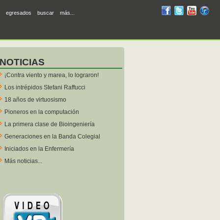
RUM
RUM
RUM
R
egresados
buscar
más...
en
en
en
en
facebook
twitter
YouTube
iTunes
NOTICIAS
¡Contra viento y marea, lo lograron!
Los intrépidos Stefani Raffucci
18 años de virtuosismo
Pioneros en la computación
La primera clase de Bioingeniería
Generaciones en la Banda Colegial
Iniciados en la Enfermería
Más noticias...