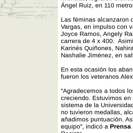
Ángel Ruiz, en 110 metro
Las féminas alcanzaron 
Vargas, en impulso con va
Joyce Ramos, Angely Ramo
carrera de 4 x 400. Asim
Karinés Quiñones, Nahira
Nashalie Jiménez, en salt
En esta ocasión los aban
fueron los veteranos Ale
"Agradecemos a todos los
creciendo. Estuvimos en u
sistema de la Universid
no tuvieron medallas, al
añadimos puntuación. Así
equipo", indicó a
Prensa