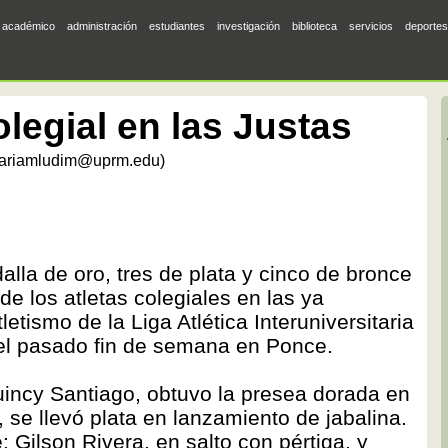
académico
administración
estudiantes
investigación
biblioteca
servicios
deportes
olegial en las Justas
ariamludim@uprm.edu)
lla de oro, tres de plata y cinco de bronce
de los atletas colegiales en las ya
letismo de la Liga Atlética Interuniversitaria
 el pasado fin de semana en Ponce.
incy Santiago, obtuvo la presea dorada en
s, se llevó plata en lanzamiento de jabalina.
: Gilson Rivera, en salto con pértiga, y