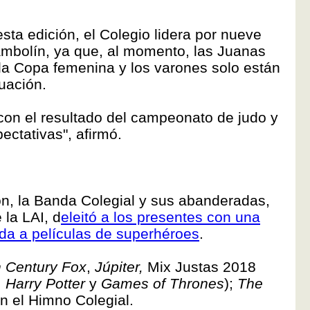
esta edición, el Colegio lidera por nueve
mbolín, ya que, al momento, las Juanas
 la Copa femenina y los varones solo están
uación.
con el resultado del campeonato de judo y
ctativas", afirmó.
n, la Banda Colegial y sus abanderadas,
 la LAI, d
eleitó a los presentes con una
da a películas de superhéroes
.
h Century Fox
,
Júpiter,
Mix Justas 2018
,
Harry Potter
y
Games of Thrones
);
The
n el Himno Colegial.