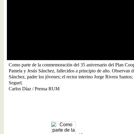
ción del 35 aniversario del Plan Coop, se sembró un árbol en memori
lecidos a principio de año. Observan desde la izquierda Jose Font; Ped
el rector interino Jorge Rivera Santos; y el decano de Ingeniería, Jaime