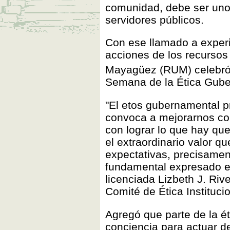
comunidad, debe ser uno 
servidores públicos.
Con ese llamado a experi
acciones de los recursos
Mayagüez (RUM) celebró 
Semana de la Ética Gube
"El etos gubernamental p
convoca a mejorarnos c
con lograr lo que hay qu
el extraordinario valor q
expectativas, precisament
fundamental expresado en
licenciada Lizbeth J. Riv
Comité de Ética Instituci
Agregó que parte de la éti
conciencia para actuar d