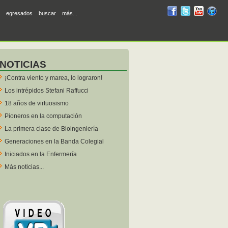
RUM
RUM
RUM
R
egresados
buscar
más...
en
en
en
en
facebook
twitter
YouTube
iTunes
NOTICIAS
¡Contra viento y marea, lo lograron!
Los intrépidos Stefani Raffucci
18 años de virtuosismo
Pioneros en la computación
La primera clase de Bioingeniería
Generaciones en la Banda Colegial
Iniciados en la Enfermería
Más noticias...