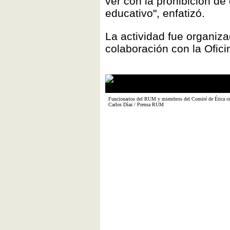
ver con la prohibición de
educativo", enfatizó.
La actividad fue organiza
colaboración con la Ofic
Funcionarios del RUM y miembros del Comité de Ética cel
Carlos Díaz / Prensa RUM