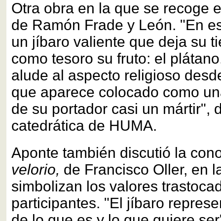
Otra obra en la que se recoge 
de Ramón Frade y León. "En es
un jíbaro valiente que deja su t
como tesoro su fruto: el plátano
alude al aspecto religioso desd
que aparece colocado como un
de su portador casi un mártir", d
catedrática de HUMA.
Aponte también discutió la con
velorio,
de Francisco Oller, en l
simbolizan los valores trastoca
participantes. "El jíbaro repres
de lo que es y lo que quiere ser