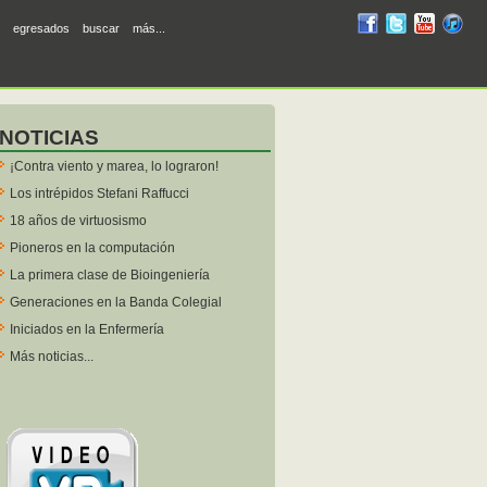
RUM
RUM
RUM
R
egresados
buscar
más...
en
en
en
en
facebook
twitter
YouTube
iTunes
NOTICIAS
¡Contra viento y marea, lo lograron!
Los intrépidos Stefani Raffucci
18 años de virtuosismo
Pioneros en la computación
La primera clase de Bioingeniería
Generaciones en la Banda Colegial
Iniciados en la Enfermería
Más noticias...