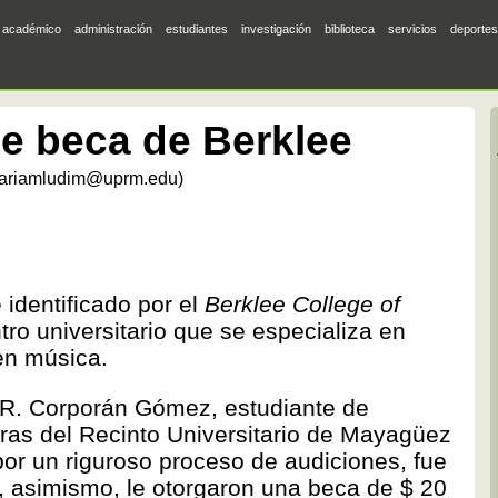
académico
administración
estudiantes
investigación
biblioteca
servicios
deportes
be beca de Berklee
ariamludim@uprm.edu)
 identificado por el
Berklee College of
ntro universitario que se especializa en
en música.
el R. Corporán Gómez, estudiante de
ras del Recinto Universitario de Mayagüez
por un riguroso proceso de audiciones, fue
 y, asimismo, le otorgaron una beca de $ 20