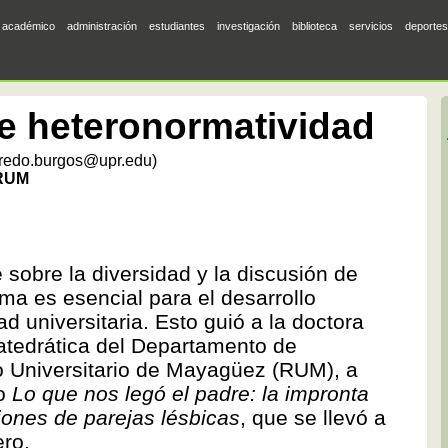
académico
administración
estudiantes
investigación
biblioteca
servicios
deportes
e heteronormatividad
lfredo.burgos@upr.edu)
 RUM
 sobre la diversidad y la discusión de
ma es esencial para el desarrollo
d universitaria. Esto guió a la doctora
catedrática del Departamento de
 Universitario de Mayagüez (RUM), a
io
Lo que nos legó el padre: la impronta
iones de parejas lésbicas
, que se llevó a
ero.