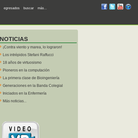
RUM
RUM
RUM
R
egresados
buscar
más...
en
en
en
en
facebook
twitter
YouTube
iTunes
NOTICIAS
¡Contra viento y marea, lo lograron!
Los intrépidos Stefani Raffucci
18 años de virtuosismo
Pioneros en la computación
La primera clase de Bioingeniería
Generaciones en la Banda Colegial
Iniciados en la Enfermería
Más noticias...