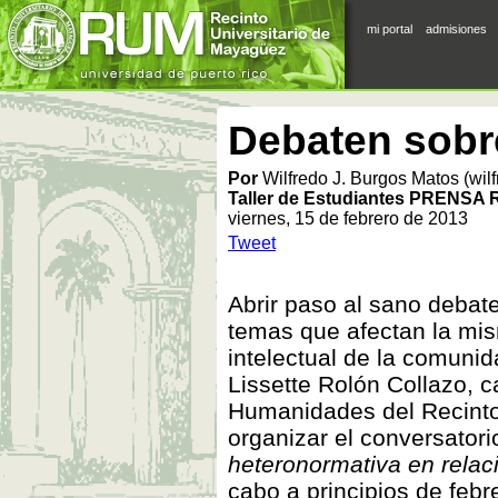
mi portal
admisiones
Debaten sobr
Por
Wilfredo J. Burgos Matos (wi
Taller de Estudiantes PRENSA
viernes, 15 de febrero de 2013
Tweet
Abrir paso al sano debate
temas que afectan la mis
intelectual de la comunida
Lissette Rolón Collazo, 
Humanidades del Recinto
organizar el conversator
heteronormativa en relac
cabo a principios de febr