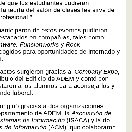
 de que los estudiantes pudieran
a teoría del salón de clases les sirve de
rofesional.”
articiparon de estos eventos pudieron
destacados en compañías, tales como:
enware, Funsionworks
y
Rock
cogidos para oportunidades de internado y
e.
actos surgieron gracias al
Company Expo
,
íbulo del Edificio de ADEM y contó con
istaron a los alumnos para aconsejarlos y
undo laboral.
e originó gracias a dos organizaciones
Departamento de ADEM; la
Asociación de
Sistemas de Información
(ISACA) y la de
 de Información
(ACM), que colaboraron