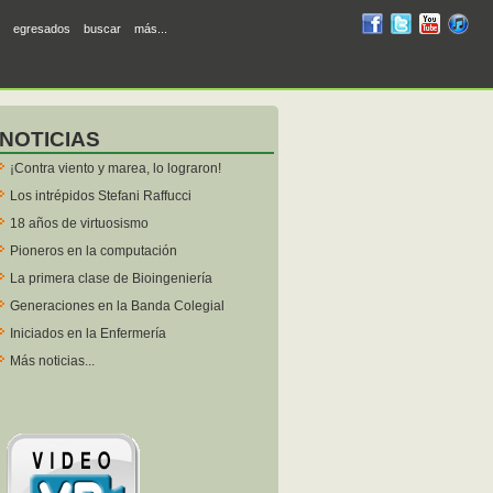
RUM
RUM
RUM
R
egresados
buscar
más...
en
en
en
en
facebook
twitter
YouTube
iTunes
NOTICIAS
¡Contra viento y marea, lo lograron!
Los intrépidos Stefani Raffucci
18 años de virtuosismo
Pioneros en la computación
La primera clase de Bioingeniería
Generaciones en la Banda Colegial
Iniciados en la Enfermería
Más noticias...