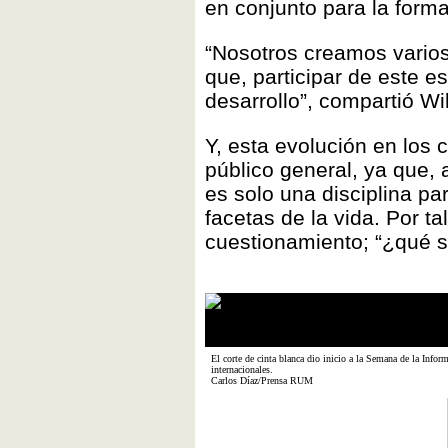
en conjunto para la forma
“Nosotros creamos varios
que, participar de este 
desarrollo”, compartió Wi
Y, esta evolución en los 
público general, ya que, a
es solo una disciplina pa
facetas de la vida. Por ta
cuestionamiento; “¿qué se
El corte de cinta blanca dio inicio a la Semana de la Infor
internacionales.
Carlos Díaz/Prensa RUM