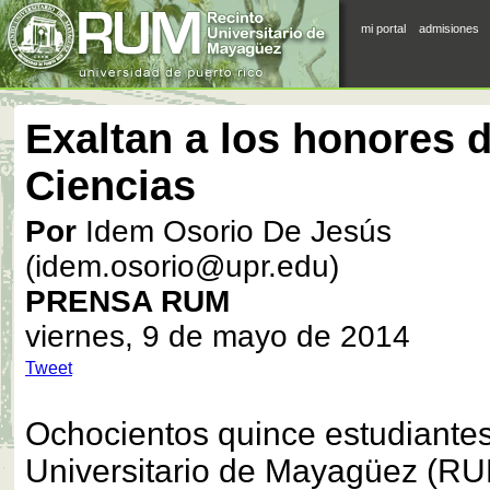
mi portal
admisiones
Exaltan a los honores d
Ciencias
Por
Idem Osorio De Jesús
(idem.osorio@upr.edu)
PRENSA RUM
viernes, 9 de mayo de 2014
Tweet
Ochocientos quince estudiantes
Universitario de Mayagüez (R