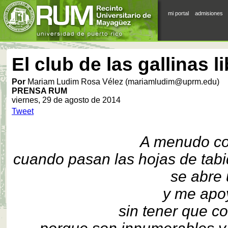
mi portal
admisiones
El club de las gallinas l
Por
Mariam Ludim Rosa Vélez (mariamludim@uprm.edu)
PRENSA RUM
viernes, 29 de agosto de 2014
Tweet
A menudo con
cuando pasan las hojas de tabi
se abre 
y me apoy
sin tener que con