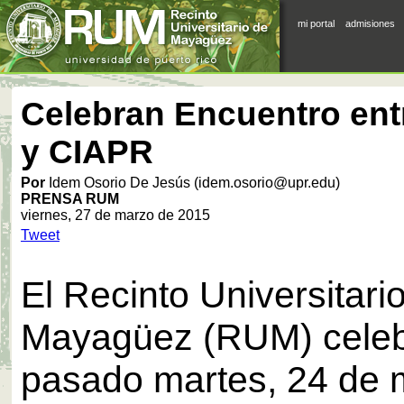
mi portal
admisiones
Celebran Encuentro ent
y CIAPR
Por
Idem Osorio De Jesús (idem.osorio@upr.edu)
PRENSA RUM
viernes, 27 de marzo de 2015
Tweet
El Recinto Universitari
Mayagüez (RUM) celeb
pasado martes, 24 de m