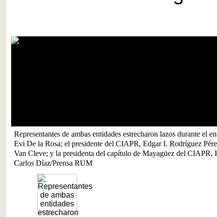
as entidades estrecharon lazos durante el encuentro. Desde la izquierda
esidente del CIAPR, Edgar I. Rodríguez Pérez; el rector del RUM, Joh
denta del capítulo de Mayagüez del CIAPR, Hilianet González.
 RUM