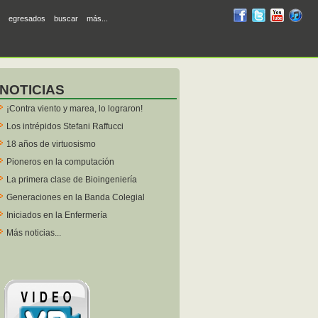
RUM
RUM
RUM
R
egresados
buscar
más...
en
en
en
en
facebook
twitter
YouTube
iTunes
NOTICIAS
¡Contra viento y marea, lo lograron!
Los intrépidos Stefani Raffucci
18 años de virtuosismo
Pioneros en la computación
La primera clase de Bioingeniería
Generaciones en la Banda Colegial
Iniciados en la Enfermería
Más noticias...