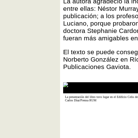
La autora agradeció la i
entre ellas: Néstor Murra
publicación; a los profe
Luciano, porque probaron 
doctora Stephanie Cardon
fueran más amigables en
El texto se puede consegu
Norberto González en Río 
Publicaciones Gaviota.
La presentación del libro tuvo lugar en el Edificio Celis 
Carlos Díaz/Prensa RUM