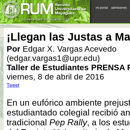
mi portal
admisiones
¡Llegan las Justas a M
Por
Edgar X. Vargas Acevedo
(edgar.vargas1@upr.edu)
Taller de Estudiantes PRENSA
viernes, 8 de abril de 2016
Tweet
En un eufórico ambiente prejust
estudiantado colegial recibió a
tradicional
Pep Rally
, a los est