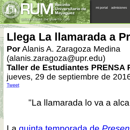
mi portal
admisiones
Llega La llamarada a P
Por
Alanis A. Zaragoza Medina
(alanis.zaragoza@upr.edu)
Taller de Estudiantes PRENSA
jueves, 29 de septiembre de 201
Tweet
"La llamarada lo va a alc
La
quinta temporada de
Presen