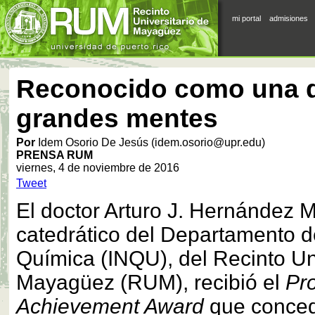
mi portal
admisiones
Reconocido como una d
grandes mentes
Por
Idem Osorio De Jesús (idem.osorio@upr.edu)
PRENSA RUM
viernes, 4 de noviembre de 2016
Tweet
El doctor Arturo J. Hernández 
catedrático del Departamento d
Química (INQU), del Recinto Uni
Mayagüez (RUM), recibió el
Pro
Achievement Award
que conced