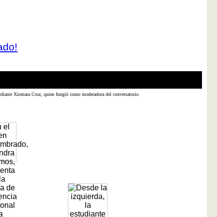
ado!
studiante Xiomara Cruz, quien fungió como moderadora del conversatorio.
En el 
Intern
Foto 