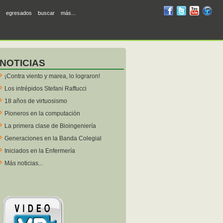
RUM
RUM
RUM
R
egresados
buscar
más...
en
en
en
en
facebook
twitter
YouTube
iTunes
NOTICIAS
¡Contra viento y marea, lo lograron!
Los intrépidos Stefani Raffucci
18 años de virtuosismo
Pioneros en la computación
La primera clase de Bioingeniería
Generaciones en la Banda Colegial
Iniciados en la Enfermería
Más noticias...