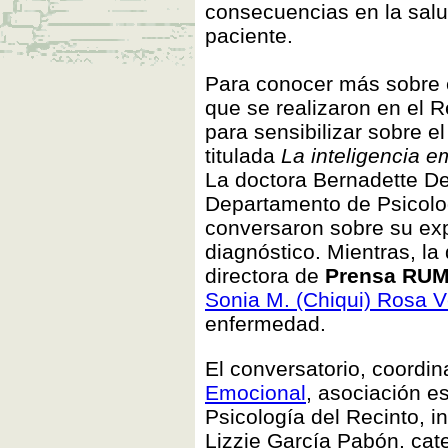
consecuencias en la salud
paciente.
Para conocer más sobre e
que se realizaron en el 
para sensibilizar sobre e
titulada
La inteligencia e
La doctora Bernadette De
Departamento de Psicolog
conversaron sobre su exp
diagnóstico. Mientras, l
directora de
Prensa RU
Sonia M. (Chiqui) Rosa V
enfermedad.
El conversatorio, coordin
Emocional
, asociación e
Psicología del Recinto, i
Lizzie García Pabón, ca