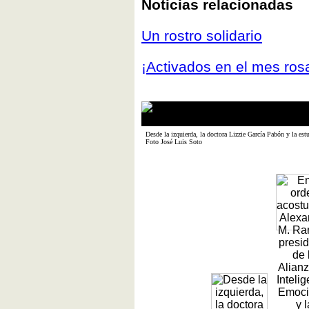
Noticias relacionadas
Un rostro solidario
¡Activados en el mes ros
Desde la izquierda, la doctora Lizzie García Pabón y la e
Foto José Luis Soto