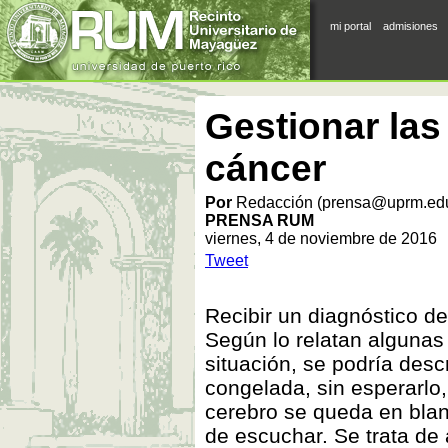
mi portal
admisiones
Gestionar las
cáncer
Por
Redacción (prensa@uprm.ed
PRENSA RUM
viernes, 4 de noviembre de 2016
Tweet
Recibir un diagnóstico d
Según lo relatan alguna
situación, se podría desc
congelada, sin esperarlo, 
cerebro se queda en blan
de escuchar. Se trata d