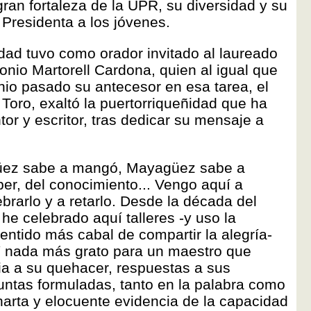
ran fortaleza de la UPR, su diversidad y su
a Presidenta a los jóvenes.
idad tuvo como orador invitado al laureado
tonio Martorell Cardona, quien al igual que
unio pasado su antecesor en esa tarea, el
 Toro, exaltó la puertorriqueñidad que ha
tor y escritor, tras dedicar su mensaje a
güez sabe a mangó, Mayagüez sabe a
aber, del conocimiento... Vengo aquí a
ebrarlo y a retarlo. Desde la década del
 he celebrado aquí talleres -y uso la
entido más cabal de compartir la alegría-
. Y nada más grato para un maestro que
a a su quehacer, respuestas a sus
ntas formuladas, tanto en la palabra como
harta y elocuente evidencia de la capacidad