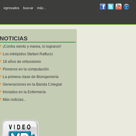
RUM
RUM
RUM
R
egresados
buscar
más...
en
en
en
en
facebook
twitter
YouTube
iTunes
NOTICIAS
¡Contra viento y marea, lo lograron!
Los intrépidos Stefani Raffucci
18 años de virtuosismo
Pioneros en la computación
La primera clase de Bioingeniería
Generaciones en la Banda Colegial
Iniciados en la Enfermería
Más noticias...