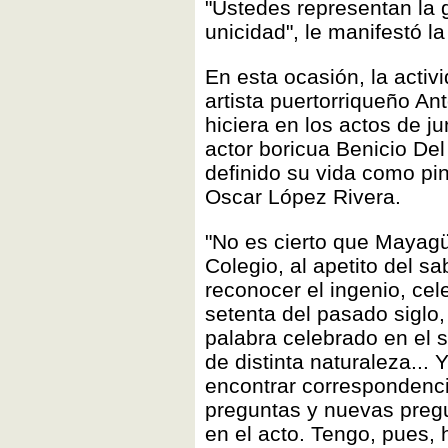
"Ustedes representan la g
unicidad", le manifestó l
En esta ocasión, la activ
artista puertorriqueño An
hiciera en los actos de j
actor boricua Benicio Del
definido su vida como pin
Oscar López Rivera.
"No es cierto que Maya
Colegio, al apetito del s
reconocer el ingenio, cel
setenta del pasado siglo,
palabra celebrado en el s
de distinta naturaleza..
encontrar correspondenci
preguntas y nuevas pregu
en el acto. Tengo, pues, 