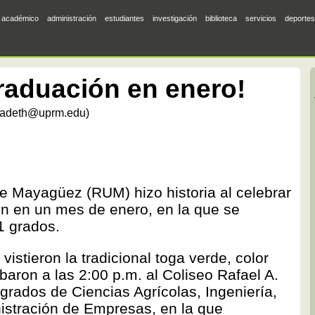
académico
administración
estudiantes
investigación
biblioteca
servicios
deportes
raduación en enero!
yadeth@uprm.edu)
de Mayagüez (RUM) hizo historia al celebrar
n en un mes de enero, en la que se
91 grados.
istieron la tradicional toga verde, color
ribaron a las 2:00 p.m. al Coliseo Rafael A.
grados de Ciencias Agrícolas, Ingeniería,
nistración de Empresas, en la que