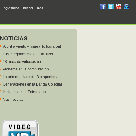
RUM
RUM
RUM
R
egresados
buscar
más...
en
en
en
en
facebook
twitter
YouTube
iTunes
NOTICIAS
¡Contra viento y marea, lo lograron!
Los intrépidos Stefani Raffucci
18 años de virtuosismo
Pioneros en la computación
La primera clase de Bioingeniería
Generaciones en la Banda Colegial
Iniciados en la Enfermería
Más noticias...