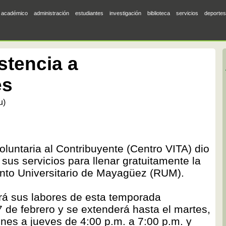
académico
administración
estudiantes
investigación
biblioteca
servicios
deportes
stencia a
es
u)
oluntaria al Contribuyente (Centro VITA) dio
us servicios para llenar gratuitamente la
ecinto Universitario de Mayagüez (RUM).
rá sus labores de esta temporada
27 de febrero y se extenderá hasta el martes,
unes a jueves de 4:00 p.m. a 7:00 p.m. y