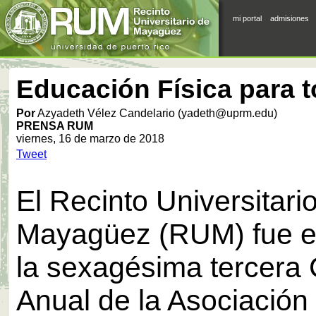
mi portal
admisiones
Educación Física para 
Por
Azyadeth Vélez Candelario (yadeth@uprm.edu)
PRENSA RUM
viernes, 16 de marzo de 2018
Tweet
El Recinto Universitari
Mayagüez (RUM) fue el 
la sexagésima tercera
Anual de la Asociación