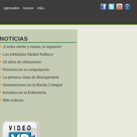
RUM
RUM
RUM
R
egresados
buscar
más...
en
en
en
en
facebook
twitter
YouTube
iTunes
NOTICIAS
¡Contra viento y marea, lo lograron!
Los intrépidos Stefani Raffucci
18 años de virtuosismo
Pioneros en la computación
La primera clase de Bioingeniería
Generaciones en la Banda Colegial
Iniciados en la Enfermería
Más noticias...