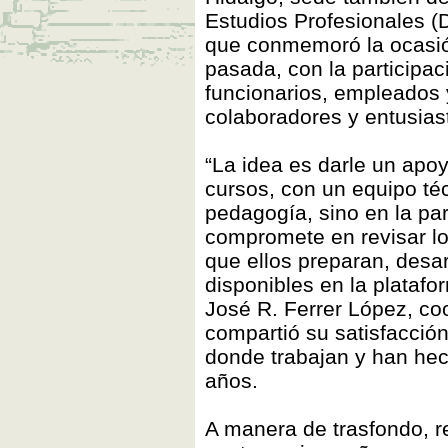
Estudios Profesionales (D
que conmemoró la ocasió
pasada, con la participac
funcionarios, empleados 
colaboradores y entusias
“La idea es darle un apoy
cursos, con un equipo téc
pedagogía, sino en la pa
compromete en revisar lo
que ellos preparan, desar
disponibles en la platafo
José R. Ferrer López, coo
compartió su satisfacció
donde trabajan y han hech
años.
A manera de trasfondo, r